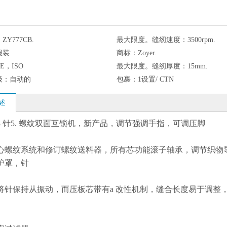
：
ZY777CB.
最大限度。缝纫速度：
3500rpm.
服装
商标：
Zoyer.
CE，ISO
最大限度。缝纫厚度：
15mm.
级：
自动的
包裹：
1设置/ CTN
述
3 针5. 螺纹双面互锁机，新产品，调节强调手指，可调压脚
心螺纹系统和修订螺纹送料器，所有芯功能滚子轴承，调节织物
护罩，针
将针保持从振动，而压板芯带有a 改性机制，缝合长度易于调整