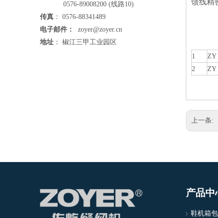
馈线精
0576-89008200 (线路10)
传真
： 0576-88341489
电子邮件：
zoyer@zoyer.cn
地址
： 椒江三甲工业园区
1
ZY 
2
ZY 
上一条:
产品中
鞋机箱包