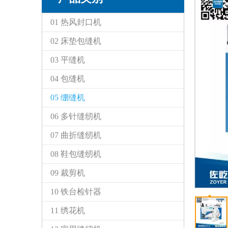
01 热风封口机
02 床垫包缝机
03 平缝机
04 包缝机
05 绷缝机
06 多针缝纫机
07 曲折缝纫机
08 鞋包缝纫机
09 裁剪机
10 铁台检针器
11 绣花机