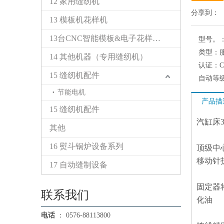
12 家用缝纫机
分享到：
13 模板机花样机
13台CNC智能模板&电子花样缝纫机
型号。
类型：
14 其他机器（专用缝纫机）
认证：
15 缝纫机配件
自动等
节能电机
产品描
15 缝纫机配件
汽缸床
其他
16 熨斗锅炉设备系列
顶级中
移动针
17 自动缝制设备
固定器
联系我们
化油
电话
： 0576-88113800