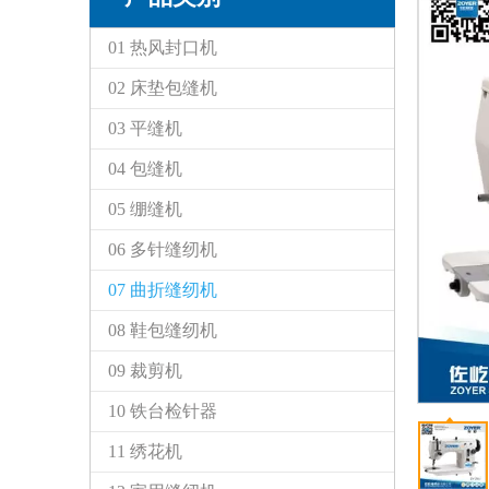
01 热风封口机
02 床垫包缝机
03 平缝机
04 包缝机
05 绷缝机
06 多针缝纫机
07 曲折缝纫机
08 鞋包缝纫机
09 裁剪机
10 铁台检针器
11 绣花机