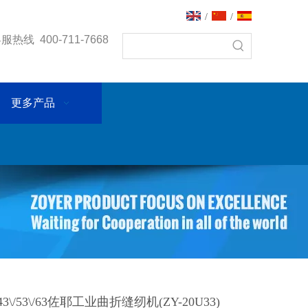
/
/
热线 400-711-7668
更多产品
\/43\/53\/63佐耶工业曲折缝纫机(ZY-20U33)