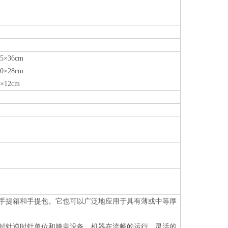
5×36cm
0×28cm
7×12cm
手提箱和手提包。它也可以广泛地应用于具有薄或中等厚
时针逆时针单位和膝盖设备。机器在流畅的运行，灵活的