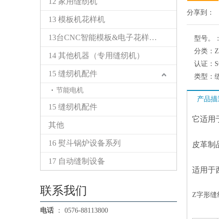
12 家用缝纫机
分享到：
13 模板机花样机
13台CNC智能模板&电子花样缝纫机
型号。
分类：
14 其他机器（专用缝纫机）
认证：
15 缝纫机配件
类型：
节能电机
产品描
15 缝纫机配件
它适用
其他
16 熨斗锅炉设备系列
皮革制品
17 自动缝制设备
适用于
联系我们
Z字形缝纫
电话
： 0576-88113800