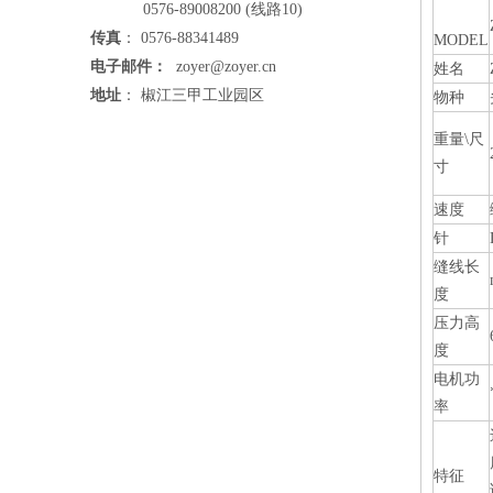
0576-89008200 (线路10)
传真
： 0576-88341489
MODEL
电子邮件：
zoyer@zoyer.cn
姓名
地址
： 椒江三甲工业园区
物种
重量\尺
寸
速度
针
缝线长
度
压力高
度
电机功
率
特征