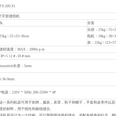
ZY-20U33.
Z字形缝纫机
头
全套
头部：25kg \ 55×2
25kg \ 55×25×36cm
电机：18kg \ 38×3
表：22kg \ 123×5
缝纫速度：MAX：2000s.p.m
DP×5 12＃-18＃mm
maxstitch长度：5mm
6.36-9mm.
*电源：220V * 50Hz 200-250W * 4P
这一系列机器可用于刺绣，服装，床罩，鞋子和帽子，手套和皮革件以及
度的材料，用于线性和曲线缝合。
该机器设计为一个结构，可以预期用连接杆缝合，并配有摇曳的针员，顺