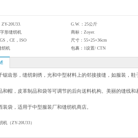
：
ZY-20U33.
G.W.：
25公斤
Z字形缝纫机
商标：
Zoyer.
SGS，CE，ISO
尺寸：
55×25×36cm
缝纫机
包裹：
1设置/ CTN
述
于锯齿形，缝纫刺绣，光和中型材料上的邻接接缝，如服装，鞋
和帽，皮革制品和袋等可调节的后向送料机构。美丽的缝线和易于操作。 
西装袋，适用于中型服装厂和缝纫机商店。
机（ZY-20U33）