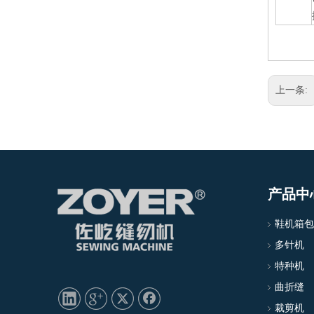
上一条:
产品中
鞋机箱包
多针机
特种机
曲折缝
裁剪机