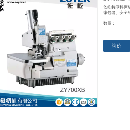
佐屹特厚料床
缘包缝、安全
数量：
询价