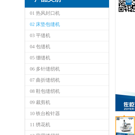
01 热风封口机
02 床垫包缝机
03 平缝机
04 包缝机
05 绷缝机
06 多针缝纫机
07 曲折缝纫机
08 鞋包缝纫机
09 裁剪机
10 铁台检针器
11 绣花机