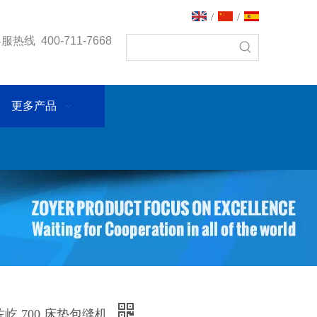
/
/
热线 400-711-7668
更多产品
 佐屹 700 床垫包缝机