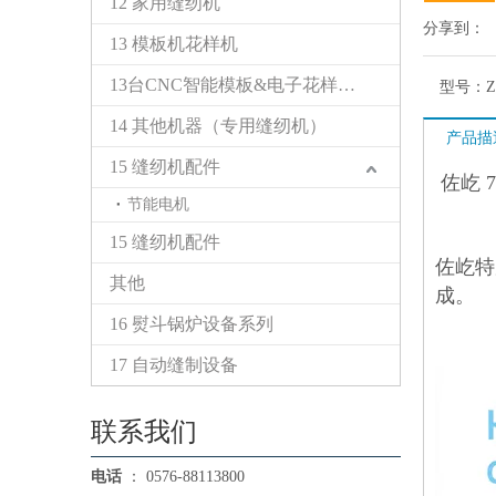
12 家用缝纫机
分享到：
13 模板机花样机
13台CNC智能模板&电子花样缝纫机
型号：
Z
14 其他机器（专用缝纫机）
产品描
15 缝纫机配件
佐屹 
节能电机
15 缝纫机配件
佐屹特
其他
成。
16 熨斗锅炉设备系列
17 自动缝制设备
联系我们
电话
： 0576-88113800