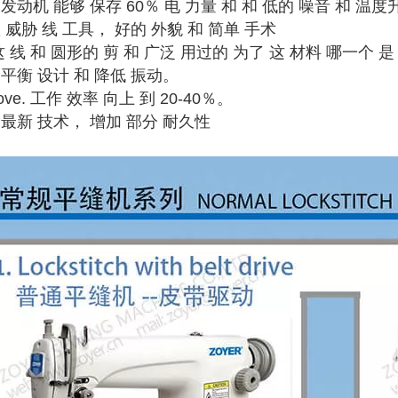
 发动机 能够 保存 60％ 电 力量 和 和 低的 噪音 和 温
置 威胁 线 工具， 好的 外貌 和 简单 手术
 这 线 和 圆形的 剪 和 广泛 用过的 为了 这 材料 哪一个 是
 平衡 设计 和 降低 振动。
rove. 工作 效率 向上 到 20-40％。
洲 最新 技术， 增加 部分 耐久性