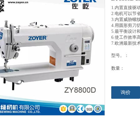
1.内置直接驱
2.电机可以节
3.内置威胁
4.用圆形剪刀
5.最平衡设计
6.使工作效率高
7.欧洲最新技
型号。：
数量：
询价