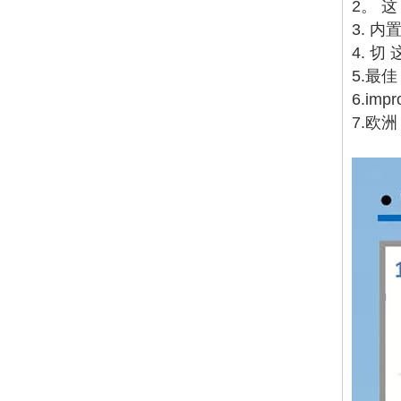
2。 这
3. 内
4. 切
5.最佳
6.imp
7.欧