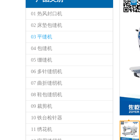
01 热风封口机
02 床垫包缝机
03 平缝机
04 包缝机
05 绷缝机
06 多针缝纫机
07 曲折缝纫机
08 鞋包缝纫机
09 裁剪机
10 铁台检针器
11 绣花机