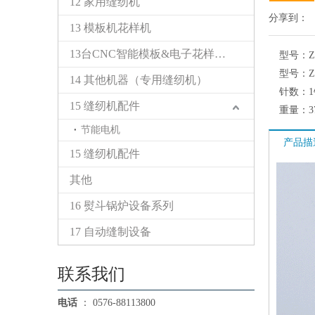
12 家用缝纫机
分享到：
13 模板机花样机
13台CNC智能模板&电子花样缝纫机
型号：
Z
型号：
Z
14 其他机器（专用缝纫机）
针数：
15 缝纫机配件
重量：
3
节能电机
产品描
15 缝纫机配件
其他
16 熨斗锅炉设备系列
17 自动缝制设备
联系我们
电话
： 0576-88113800