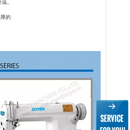
度升温。
 厚的