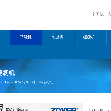
全国统一客服
平缝机
包缝机
绷缝机
业缝纫机
800D zoyer直驱高速平缝工业缝纫机
ZY8800