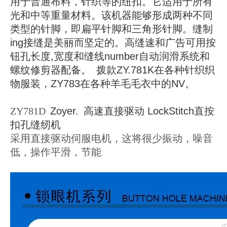
用于普通布料，针织等的纽扣。它适用于所有
光和中等重量材料。该机器能够形成两种不同
类型的针脚，即扁平针脚和三角形针脚。缝制
ing
接缝是美丽而坚定的。高缝速和
广告
可用按
钮孔长度
,
宽度和缝线
n
umber自动润滑系统和
螺纹修剪器配备。
拨款
ZY.
781
K在各种针织织
物服装，ZY783
在各种羊毛毛衣中的NV。
ZY781D
Zoyer.
高速直接驱动 LockStitch直按
扣孔缝纫机
采用直接驱动伺服电机
，
这将很少振动，噪音
低，操作平滑，节能
.