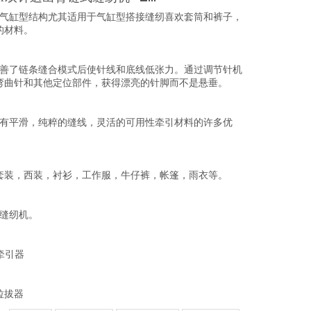
式气缸型结构尤其适用于气缸型搭接缝纫喜欢套筒和裤子，
的材料。
改善了链条缝合模式后使针线和底线低张力。通过调节针机
弯曲针和其他定位部件，获得漂亮的针脚而不是悬垂。
具有平滑，纯粹的缝线，灵活的可用性牵引材料的许多优
套装，西装，衬衫，工作服，牛仔裤，帐篷，雨衣等。
电缝纫机。
部牵引器
部拉拔器