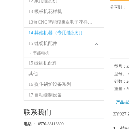
12 家用缝纫机
分享到：
13 模板机花样机
13台CNC智能模板&电子花样缝纫机
14 其他机器（专用缝纫机）
15 缝纫机配件
节能电机
15 缝纫机配件
型号：
Z
其他
型号。
针数：
16 熨斗锅炉设备系列
重量：
5
17 自动缝制设备
产品描
联系我们
ZY927
电话
： 0576-88113800
1。特