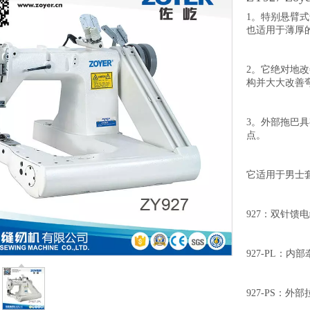
1。特别悬臂
也适用于薄厚
2。它绝对地
构并大大改善
3。外部拖巴
点。
它适用于男士
927：双针馈
927-PL：内
927-PS：外