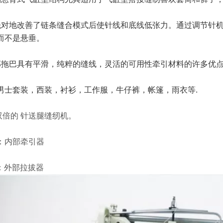
绝对地改善了链条缝合模式后使针线和底线低张力。通过调节针机
而不是悬垂。
部拖巴具有平滑，纯粹的缝线，灵活的可用性牵引材料的许多优
男士套装，西装，衬衫，工作服，牛仔裤，帐篷，雨衣等
.
 双倍的 针送腿缝纫机。
PL：内部牵引器
PS：外部拉拔器