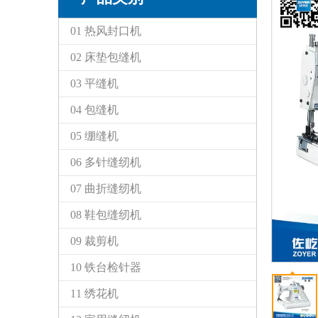
01 热风封口机
02 床垫包缝机
03 平缝机
04 包缝机
05 绷缝机
06 多针缝纫机
07 曲折缝纫机
08 鞋包缝纫机
09 裁剪机
10 铁台检针器
11 绣花机