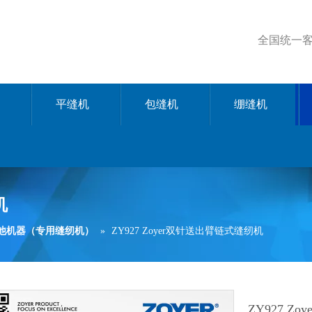
全国统一客服
平缝机
包缝机
绷缝机
机
其他机器（专用缝纫机）
»
ZY927 Zoyer双针送出臂链式缝纫机
ZY927 