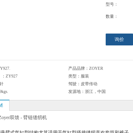
型号：
数量：
询价
Y927.
产品品牌：
ZOYER
：：
ZY927
类型：
服装
2针
驾驶：
皮带传动
9kgs.
发源地：
浙江，中国
述
 Zoyer双馈 - 臂链缝纫机
别悬臂式气缸型结构尤其适用于气缸型搭接缝纫喜欢套筒和裤子