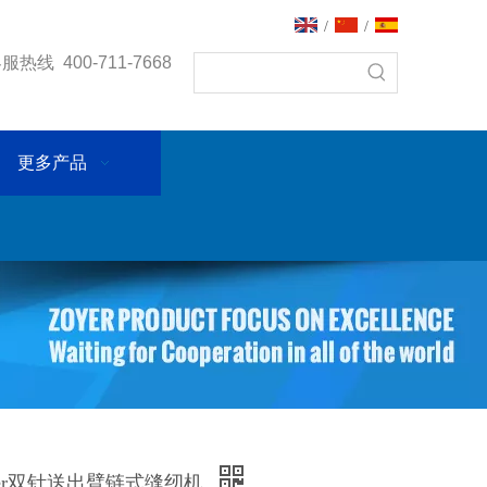
/
/
热线 400-711-7668
更多产品
Zoyer双针送出臂链式缝纫机