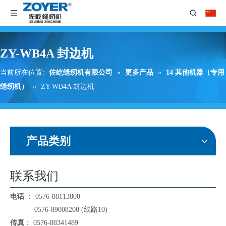
ZY-WB4A 封边机
当前所在位置:
佐屹缝纫机有限公司
»
更多产品
»
14 其他机器（专用
缝纫机）
»
ZY-WB4A 封边机
产品类别
联系我们
电话
： 0576-88113800
0576-89008200 (线路10)
传真
： 0576-88341489