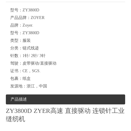
型号：
ZY3800D
产品品牌：
ZOYER
品牌：
Zoyer.
型号：
ZY3800D
类型：
服装
分类：
链式线迹
针数：
1针/ 2针/ 3针
驾驶：
皮带驱动/直接驱动
证书：
CE，SGS.
包裹：
纸盒
发源地：
浙江，中国
产品描述
ZY3800D ZYER高速 直接驱动 连锁针工业
缝纫机