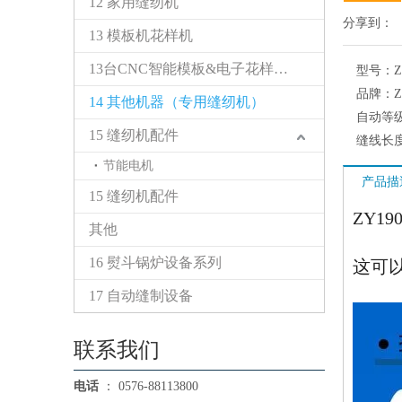
12 家用缝纫机
分享到：
13 模板机花样机
13台CNC智能模板&电子花样缝纫机
型号：
Z
品牌：
Z
14 其他机器（专用缝纫机）
自动等
15 缝纫机配件
缝线长
节能电机
产品描
15 缝纫机配件
ZY1
其他
16 熨斗锅炉设备系列
这可
17 自动缝制设备
联系我们
电话
： 0576-88113800