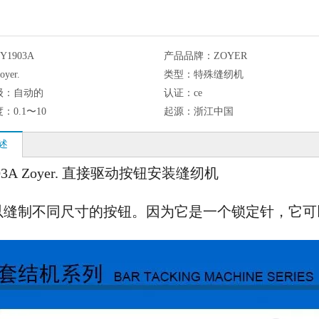
Y1903A
产品品牌：
ZOYER
oyer.
类型：
特殊缝纫机
级：
自动的
认证：
ce
度：
0.1〜10
起源：
浙江中国
述
903A Zoyer. 直接驱动按钮安装缝纫机
以缝制不同尺寸的按钮。因为它是一个锁定针，它可