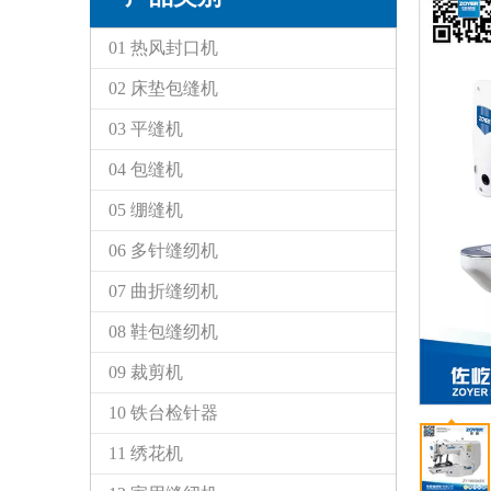
01 热风封口机
02 床垫包缝机
03 平缝机
04 包缝机
05 绷缝机
06 多针缝纫机
07 曲折缝纫机
08 鞋包缝纫机
09 裁剪机
10 铁台检针器
11 绣花机