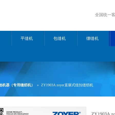
全国统一客服
平缝机
包缝机
绷缝机
其他机器（专用缝纫机）
»
ZY1903A zoyer直驱式纽扣缝纫机
ZY1903A