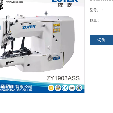
型号。：
数量：
询价