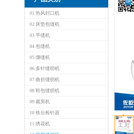
01 热风封口机
02 床垫包缝机
03 平缝机
04 包缝机
05 绷缝机
06 多针缝纫机
07 曲折缝纫机
08 鞋包缝纫机
09 裁剪机
10 铁台检针器
11 绣花机