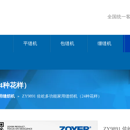
全国统一客服
平缝机
包缝机
绷缝机
24种花样）
家用缝纫机
»
ZY9891 佐屹多功能家用缝纫机（24种花样）
ZY9891