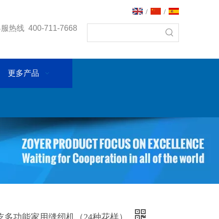
/
/
热线 400-711-7668
更多产品
 佐屹多功能家用缝纫机（24种花样）