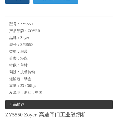
型号：
ZY5550
产品品牌：
ZOYER
品牌：
Zoyer.
型号：
ZY5550
类型：
服装
分类：
洛座
针数：
单针
驾驶：
皮带传动
运输包：
纸盒
重量：
33 / 36kgs.
发源地：
浙江，中国
产品描述
ZY5550 Zoyer. 高速闸门工业缝纫机