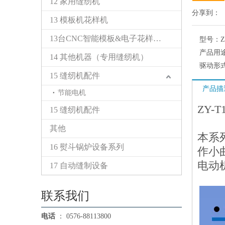
12 家用缝纫机
分享到：
13 模板机花样机
13台CNC智能模板&电子花样缝纫机
型号：
Z
产品用
14 其他机器（专用缝纫机）
驱动形
15 缝纫机配件
产品描
节能电机
ZY-
15 缝纫机配件
其他
本系
16 熨斗锅炉设备系列
作小
电动
17 自动缝制设备
联系我们
电话
： 0576-88113800