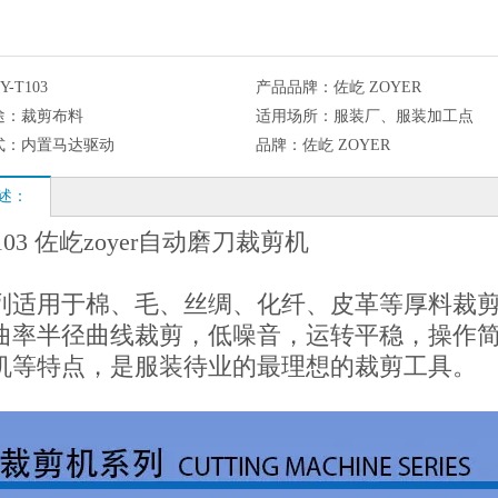
Y-T103
产品品牌：
佐屹 ZOYER
途：
裁剪布料
适用场所：
服装厂、服装加工点
式：
内置马达驱动
品牌：
佐屹 ZOYER
述：
T103 佐屹zoyer自动磨刀裁剪机
列适用于棉、毛、丝绸、化纤、皮革等厚料裁
曲率半径曲线裁剪，低噪音，运转平稳，操作
机等特点，是服装待业的最理想的裁剪工具。