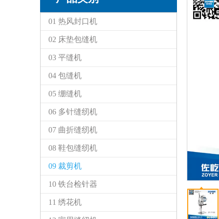
01 热风封口机
02 床垫包缝机
03 平缝机
04 包缝机
05 绷缝机
06 多针缝纫机
07 曲折缝纫机
08 鞋包缝纫机
09 裁剪机
10 铁台检针器
11 绣花机